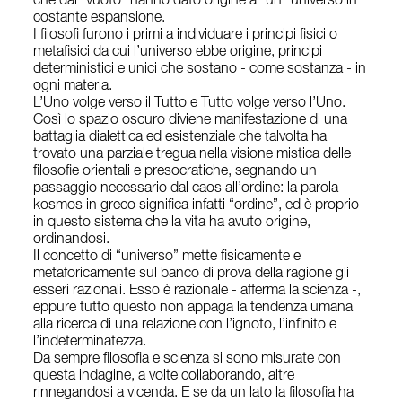
che dal “vuoto” hanno dato origine a “un” universo in
costante espansione.
I filosofi furono i primi a individuare i principi fisici o
metafisici da cui l’universo ebbe origine, principi
deterministici e unici che sostano - come sostanza - in
ogni materia.
L’Uno volge verso il Tutto e Tutto volge verso l’Uno.
Così lo spazio oscuro diviene manifestazione di una
battaglia dialettica ed esistenziale che talvolta ha
trovato una parziale tregua nella visione mistica delle
filosofie orientali e presocratiche, segnando un
passaggio necessario dal caos all’ordine: la parola
kosmos in greco significa infatti “ordine”, ed è proprio
in questo sistema che la vita ha avuto origine,
ordinandosi.
Il concetto di “universo” mette fisicamente e
metaforicamente sul banco di prova della ragione gli
esseri razionali. Esso è razionale - afferma la scienza -,
eppure tutto questo non appaga la tendenza umana
alla ricerca di una relazione con l’ignoto, l’infinito e
l’indeterminatezza.
Da sempre filosofia e scienza si sono misurate con
questa indagine, a volte collaborando, altre
rinnegandosi a vicenda. E se da un lato la filosofia ha