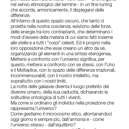
nel senso etimologico del termine - in un fine tuning
che accorda, armonicamente, il dispiegarsi delle
differenze.
All’interno di questo spazio oscuro, che tanto ci
proietta nella nostra coscienza, esistono delle forze,
delle energie tra loro contrastanti, che determinano i
modi d’essere della materia di cui siamo fatti insieme
alle stelle e a tutti i “corpi” celesti. Ed è proprio nella
loro opposizione che esse creano un altro da sé,
organizzando gli elementi in una sintesi eterogenea.
Mettersi a confronto con l’universo significa, per
questo, mettersi a confronto con se stessi, con l’Uno
e il Molteplice, con lo spazio delle differenze irrazionali,
incommensurabili, con il nostro intelletto, ma
soprattutto con i nostri limiti.
La notte delle galassie diventa il luogo preferito del
divenire umano, della sua caducità, dichiarando la
solitudine ontologica di tutti i viventi.
Ma come si ordinano gli individui nella proiezione che
rappresenta l’universo?
Come gestiamo il microcosmo etico, allontanandoci
oggi giorno e sempre più, dall’armonia e - come
l’universo stesso - dall’equilibrio?