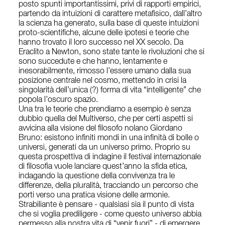
posto spunti importantissimi, privi di rapporti empirici,
partendo da intuizioni di carattere metafisico, dall’altro
la scienza ha generato, sulla base di queste intuizioni
proto-scientifiche, alcune delle ipotesi e teorie che
hanno trovato il loro successo nel XX secolo. Da
Eraclito a Newton, sono state tante le rivoluzioni che si
sono succedute e che hanno, lentamente e
inesorabilmente, rimosso l’essere umano dalla sua
posizione centrale nel cosmo, mettendo in crisi la
singolarità dell’unica (?) forma di vita “intelligente” che
popola l’oscuro spazio.
Una tra le teorie che prendiamo a esempio è senza
dubbio quella del Multiverso, che per certi aspetti si
avvicina alla visione del filosofo nolano Giordano
Bruno: esistono infiniti mondi in una infinità di bolle o
universi, generati da un universo primo. Proprio su
questa prospettiva di indagine il festival internazionale
di filosofia vuole lanciare quest’anno la sfida etica,
indagando la questione della convivenza tra le
differenze, della pluralità, tracciando un percorso che
porti verso una pratica visione delle armonie.
Strabiliante è pensare - qualsiasi sia il punto di vista
che si voglia prediligere - come questo universo abbia
permesso alla nostra vita di “venir fuori” - di emergere,