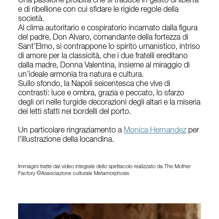
Una passione proibita che si traduce in gesto di libertà
e di ribellione con cui sfidare le rigide regole della
società.
Al clima autoritario e cospiratorio incarnato dalla figura
del padre, Don Alvaro, comandante della fortezza di
Sant’Elmo, si contrappone lo spirito umanistico, intriso
di amore per la classicità, che i due fratelli ereditano
dalla madre, Donna Valentina, insieme al miraggio di
un’ideale armonia tra natura e cultura.
Sullo sfondo, la Napoli seicentesca che vive di
contrasti: luce e ombra, grazia e peccato, lo sfarzo
degli ori nelle turgide decorazioni degli altari e la miseria
dei letti sfatti nei bordelli del porto.
Un particolare ringraziamento a
Monica Hernandez
per
l’illustrazione della locandina.
Immagini tratte dal video integrale dello spettacolo realizzato da The Mother
Factory ©Associazione culturale Metamorphosis