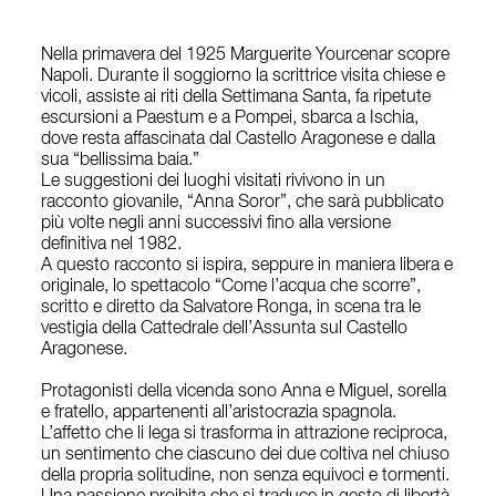
Nella primavera del 1925 Marguerite Yourcenar scopre
Napoli. Durante il soggiorno la scrittrice visita chiese e
vicoli, assiste ai riti della Settimana Santa, fa ripetute
escursioni a Paestum e a Pompei, sbarca a Ischia,
dove resta affascinata dal Castello Aragonese e dalla
sua “bellissima baia.”
Le suggestioni dei luoghi visitati rivivono in un
racconto giovanile, “Anna Soror”, che sarà pubblicato
più volte negli anni successivi fino alla versione
definitiva nel 1982.
A questo racconto si ispira, seppure in maniera libera e
originale, lo spettacolo “Come l’acqua che scorre”,
scritto e diretto da Salvatore Ronga, in scena tra le
vestigia della Cattedrale dell’Assunta sul Castello
Aragonese.
Protagonisti della vicenda sono Anna e Miguel, sorella
e fratello, appartenenti all’aristocrazia spagnola.
L’affetto che li lega si trasforma in attrazione reciproca,
un sentimento che ciascuno dei due coltiva nel chiuso
della propria solitudine, non senza equivoci e tormenti.