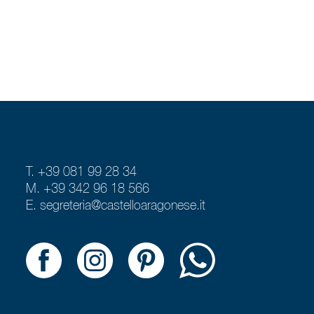
T. +39 081 99 28 34
M. +39 342 96 18 566
E.
segreteria@castelloaragonese.it